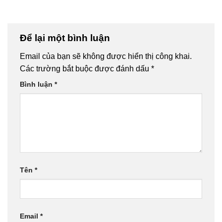
Để lại một bình luận
Email của bạn sẽ không được hiển thị công khai.
Các trường bắt buộc được đánh dấu
*
Bình luận
*
Tên
*
Email
*