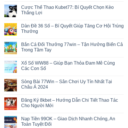
Cược Thể Thao Kubet77: Bí Quyết Chọn Kèo
Thắng Lợi
Dàn Đề 36 Số – Bí Quyết Giúp Tăng Cơ Hội Trúng
Thưởng
Bắn Cá Đổi Thưởng 77win – Tận Hưởng Biển Cả
Trong Tầm Tay
Xổ Số WW88 – Giúp Bạn Thỏa Đam Mê Cùng
Các Con Số
Sòng Bài 77Win – Sân Chơi Uy Tín Nhất Tại
Châu Á 2024
Đăng Ký 8kbet – Hướng Dẫn Chi Tiết Thao Tác
Cho Người Mới
Nạp Tiền 99OK – Giao Dịch Nhanh Chóng, An
Toàn Tuyệt Đối