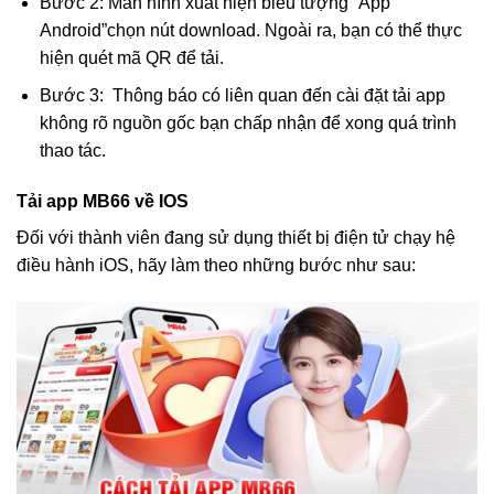
Bước 2: Màn hình xuất hiện biểu tượng “App
Android”chọn nút download. Ngoài ra, bạn có thể thực
hiện quét mã QR để tải.
Bước 3: Thông báo có liên quan đến cài đặt tải app
không rõ nguồn gốc bạn chấp nhận để xong quá trình
thao tác.
Tải app MB66 về IOS
Đối với thành viên đang sử dụng thiết bị điện tử chạy hệ
điều hành iOS, hãy làm theo những bước như sau: