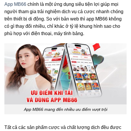
App MB66
chính là một ứng dụng siêu tiện lợi giúp mọi
người tham gia trải nghiệm dịch vụ cá cược nhanh chóng
trên thiết bị di động. So với bản web thì app MB66 không
có gì thay đổi nhiều, chỉ khác ở tỷ lệ khung hình sao cho
phù hợp với điện thoại, máy tính bảng.
App MB66 mang đến nhiều ưu điểm vượt trội
Tất cả các sản phẩm cược và chất lượng dịch đều được