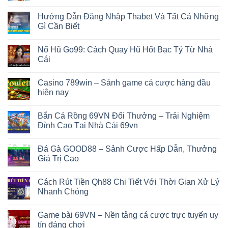
Hướng Dẫn Đăng Nhập Thabet Và Tất Cả Những
Gì Cần Biết
Nổ Hũ Go99: Cách Quay Hũ Hốt Bạc Tỷ Từ Nhà
Cái
Casino 789win – Sảnh game cá cược hàng đầu
hiện nay
Bắn Cá Rồng 69VN Đổi Thưởng – Trải Nghiệm
Đỉnh Cao Tại Nhà Cái 69vn
Đá Gà GOOD88 – Sảnh Cược Hấp Dẫn, Thưởng
Giá Trị Cao
Cách Rút Tiền Qh88 Chi Tiết Với Thời Gian Xử Lý
Nhanh Chóng
Game bài 69VN – Nền tảng cá cược trực tuyến uy
tín đáng chơi