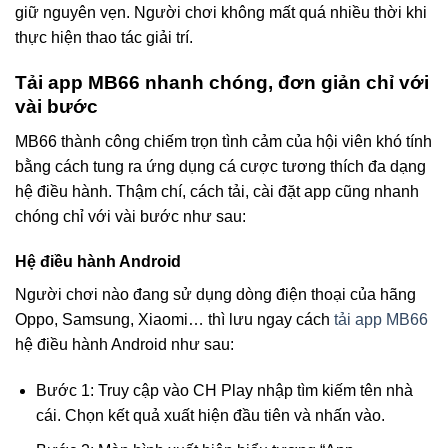
giữ nguyên vẹn. Người chơi không mất quá nhiều thời khi
thực hiện thao tác giải trí.
Tải app MB66 nhanh chóng, đơn giản chỉ với
vài bước
MB66 thành công chiếm trọn tình cảm của hội viên khó tính
bằng cách tung ra ứng dụng cá cược tương thích đa dạng
hệ điều hành. Thậm chí, cách tải, cài đặt app cũng nhanh
chóng chỉ với vài bước như sau:
Hệ điều hành Android
Người chơi nào đang sử dụng dòng điện thoại của hãng
Oppo, Samsung, Xiaomi… thì lưu ngay cách
tải app MB66
hệ điều hành Android như sau:
Bước 1: Truy cập vào CH Play nhập tìm kiếm tên nhà
cái. Chọn kết quả xuất hiện đầu tiên và nhấn vào.