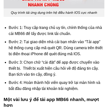
Quy trình tải ứng dụng trên hệ điều hành IOS cực nhanh
Bước 1: Truy cập trang chủ uy tín, chính thống của nhà
cái MB66 để lấy được link tải chuẩn.
Bước 2: Tại giao diện nhà cái bạn nhấn vào “Tải app”
hệ thống cung cấp mã quét QR. Dùng camera trên thiết
bị điện thoại iPhone để quét đúng mã IOS.
Bước 3: Chọn chữ “cài đặt” để app được chuyển vào
thiết bị. Thiết bị xuất hiện câu hỏi về độ đáng tin cậy.
Bạn tích vào tin cậy, đồng ý.
Bước 4: Hoàn thành hội viên quay trở lại màn hình và
bắt đầu đăng nhập tài khoản trải nghiệm.
Một vài lưu ý để tải app MB66 nhanh, mượt
hơn