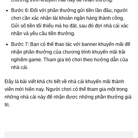
Bước 6: Đối với phần thưởng gửi tiền lần đầu, người
chơi cần xác nhận tài khoản ngân hàng thành công.
Gửi số tiền tối thiểu mà họ đặt, sau đó đợi nhà cái xác
nhận và yêu cầu tiền thưởng.
Bước 7: Bạn có thể thao tác với banner khuyến mãi để
nhận phần thưởng của chương trình khuyến mãi trải
nghiệm game. Tham gia trò chơi theo hướng dẫn của
nhà cái.
Đây là bài viết khá chi tiết về nhà cái khuyến mãi thành
viên mới hiện nay. Người chơi có thể tham gia một trong
những nhà cái này để nhận được những phần thưởng giá
trị.