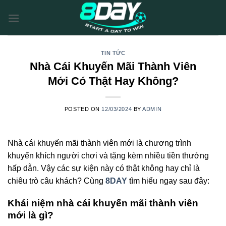
Skip
to
content
TIN TỨC
Nhà Cái Khuyến Mãi Thành Viên
Mới Có Thật Hay Không?
POSTED ON
12/03/2024
BY
ADMIN
Nhà cái khuyến mãi thành viên mới là chương trình
khuyến khích người chơi và tặng kèm nhiều tiền thưởng
hấp dẫn. Vậy các sự kiện này có thật không hay chỉ là
chiêu trò câu khách? Cùng
8DAY
tìm hiểu ngay sau đây:
Khái niệm nhà cái khuyến mãi thành viên
mới là gì?